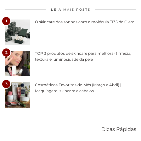
LEIA MAIS POSTS
1
O skincare dos sonhos com a molécula TI35 da Olera
2
TOP 3 produtos de skincare para melhorar firmeza,
textura e luminosidade da pele
3
Cosméticos Favoritos do Mês (Março e Abril) |
Maquiagem, skincare e cabelos
Como acabar
6 fatos sobre a
Cuidados
com o mofo
bolsa Lady
diários par
Dicas Rápidas
em casa
Dior
cabelos