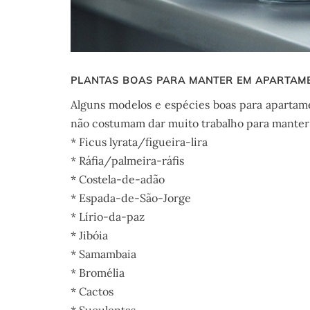
PLANTAS BOAS PARA MANTER EM APARTAM
Alguns modelos e espécies boas para apartam
não costumam dar muito trabalho para manter
* Ficus lyrata/figueira-lira
* Ráfia/palmeira-ráfis
* Costela-de-adão
* Espada-de-São-Jorge
* Lírio-da-paz
* Jibóia
* Samambaia
* Bromélia
* Cactos
* Suculentas