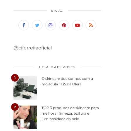
SIGA…
@ciferreiraoficial
LEIA MAIS POSTS
1
O skincare dos sonhos com a
molécula TI35 da Olera
2
TOP 3 produtos de skincare para
melhorar firmeza, textura e
luminosidade da pele