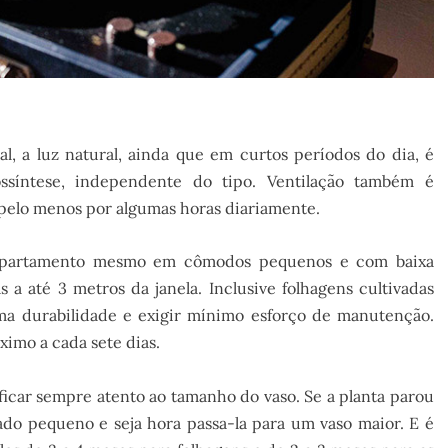
al, a luz natural, ainda que em curtos períodos do dia, é
ossíntese, independente do tipo. Ventilação também é
 pelo menos por algumas horas diariamente.
m apartamento mesmo em cômodos pequenos e com baixa
s a até 3 metros da janela. Inclusive folhagens cultivadas
a durabilidade e exigir mínimo esforço de manutenção.
ximo a cada sete dias.
 ficar sempre atento ao tamanho do vaso. Se a planta parou
ado pequeno e seja hora passa-la para um vaso maior. E é