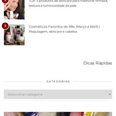
TOP 3 produtos de skincare para melhorar firmeza,
textura e luminosidade da pele
3
Cosméticos Favoritos do Mês (Março e Abril) |
Maquiagem, skincare e cabelos
Como acabar
6 fatos sobre a
Cuidados
com o mofo
bolsa Lady
diários par
Dicas Rápidas
em casa
Dior
cabelos
saudáveis
CATEGORIAS
Categorias