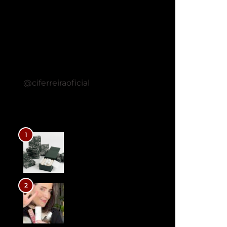
SIGA…
@ciferreiraoficial
LEIA MAIS POSTS
1
O skincare dos sonhos com a
molécula TI35 da Olera
2
TOP 3 produtos de skincare para
melhorar firmeza, textura e
luminosidade da pele