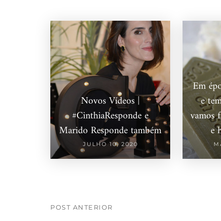
Em épo
Novos Vídeos |
e tem
#CinthiaResponde e
vamos f
Marido Responde também
e 
JULHO 10, 2020
M
POST ANTERIOR