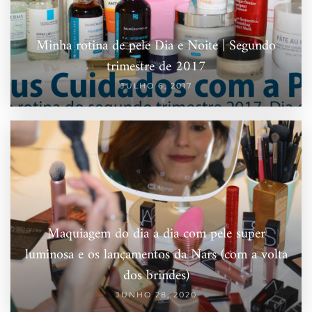
Minha rotina de pele Dia e Noite | Segundo
trimestre de 2017
JULHO 6, 2017
Maquiagem do dia a dia com pele super
luminosa e os lançamentos da Nars (com a volta
dos brindes)
JUNHO 28, 2020