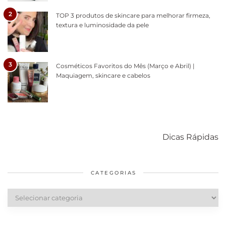
2
TOP 3 produtos de skincare para melhorar firmeza,
textura e luminosidade da pele
3
Cosméticos Favoritos do Mês (Março e Abril) |
Maquiagem, skincare e cabelos
Como acabar
6 fatos sobre a
Cuidados
com o mofo
bolsa Lady
diários par
Dicas Rápidas
em casa
Dior
cabelos
saudáveis
CATEGORIAS
Categorias