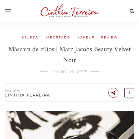
/
/
/
BELEZA
IMPORTADO
MAKEUP
REVIEW
Máscara de cílios | Marc Jacobs Beauty Velvet
Noir
JULHO 10, 2017
Escrito por
1
CINTHIA FERREIRA