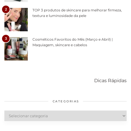
2
TOP 3 produtos de skincare para melhorar firmeza,
textura e luminosidade da pele
3
Cosméticos Favoritos do Mês (Março e Abril) |
Maquiagem, skincare e cabelos
Como acabar
6 fatos sobre a
Cuidados
com o mofo
bolsa Lady
diários par
Dicas Rápidas
em casa
Dior
cabelos
saudáveis
CATEGORIAS
Categorias