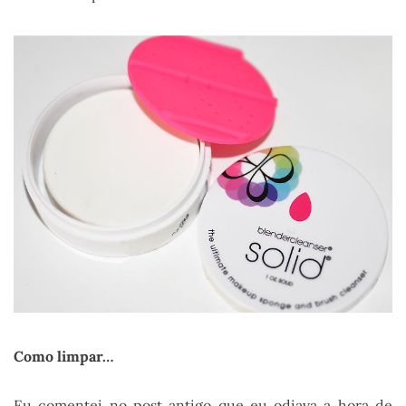
Como limpar…
Eu comentei no post antigo que eu odiava a hora de