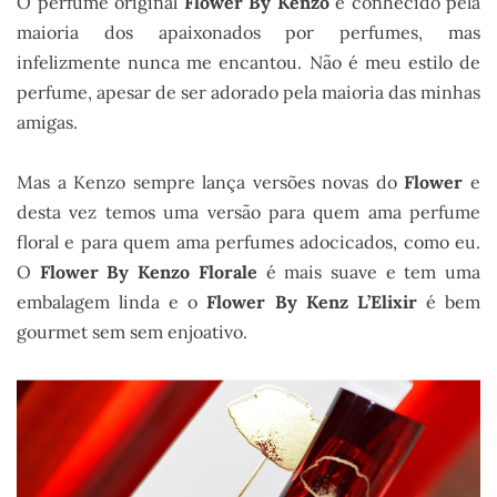
O perfume original
Flower By Kenzo
é conhecido pela
maioria dos apaixonados por perfumes, mas
infelizmente nunca me encantou. Não é meu estilo de
perfume, apesar de ser adorado pela maioria das minhas
amigas.
Mas a Kenzo sempre lança versões novas do
Flower
e
desta vez temos uma versão para quem ama perfume
floral e para quem ama perfumes adocicados, como eu.
O
Flower By Kenzo Florale
é mais suave e tem uma
embalagem linda e o
Flower By Kenz L’Elixir
é bem
gourmet sem sem enjoativo.