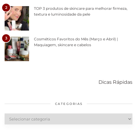
2
TOP 3 produtos de skincare para melhorar firmeza,
textura e luminosidade da pele
3
Cosméticos Favoritos do Mês (Março e Abril) |
Maquiagem, skincare e cabelos
Como acabar
6 fatos sobre a
Cuidados
com o mofo
bolsa Lady
diários par
Dicas Rápidas
em casa
Dior
cabelos
saudáveis
CATEGORIAS
Categorias