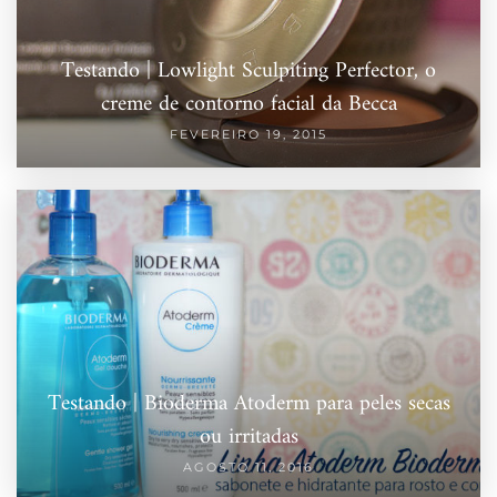
Testando | Lowlight Sculpiting Perfector, o
creme de contorno facial da Becca
FEVEREIRO 19, 2015
Testando | Bioderma Atoderm para peles secas
ou irritadas
AGOSTO 11, 2016