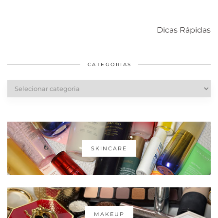
Como acabar
6 fatos sobre a
Cuidados
com o mofo
bolsa Lady
diários par
Dicas Rápidas
em casa
Dior
cabelos
saudáveis
CATEGORIAS
Categorias
SKINCARE
MAKEUP