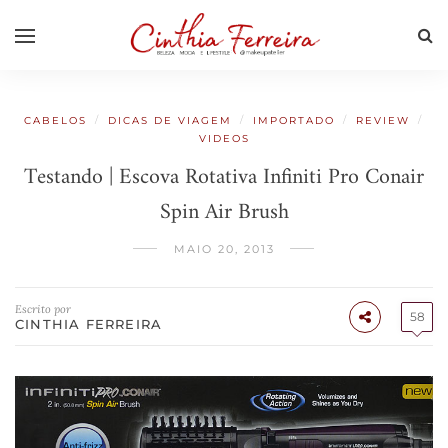
/
/
/
/
CABELOS
DICAS DE VIAGEM
IMPORTADO
REVIEW
VIDEOS
Testando | Escova Rotativa Infiniti Pro Conair
Spin Air Brush
MAIO 20, 2013
Escrito por
58
CINTHIA FERREIRA