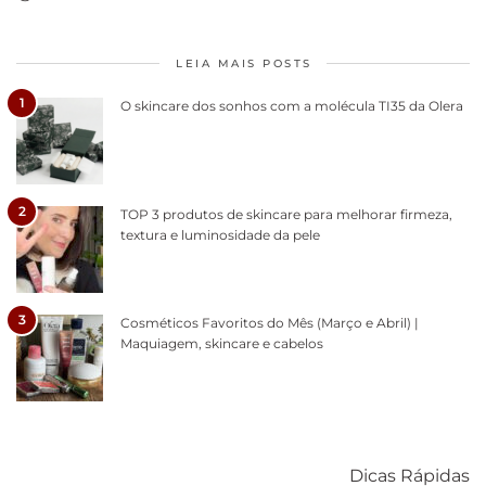
LEIA MAIS POSTS
1
O skincare dos sonhos com a molécula TI35 da Olera
2
TOP 3 produtos de skincare para melhorar firmeza,
textura e luminosidade da pele
3
Cosméticos Favoritos do Mês (Março e Abril) |
Maquiagem, skincare e cabelos
Como acabar
6 fatos sobre a
Cuidados
com o mofo
bolsa Lady
diários par
Dicas Rápidas