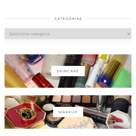
em casa
Dior
cabelos
saudáveis
CATEGORIAS
Categorias
SKINCARE
MAKEUP