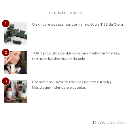
LEIA MAIS POSTS
1
O skincare dos sonhos com a molécula TI35 da Olera
2
TOP 3 produtos de skincare para melhorar firmeza,
textura e luminosidade da pele
3
Cosméticos Favoritos do Mês (Março e Abril) |
Maquiagem, skincare e cabelos
Como acabar
6 fatos sobre a
Cuidados
com o mofo
bolsa Lady
diários par
Dicas Rápidas
em casa
Dior
cabelos