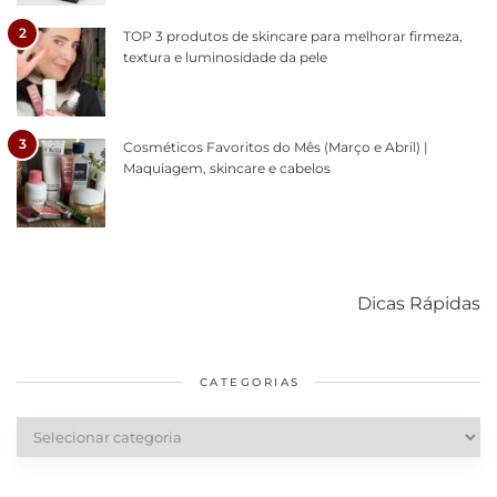
2
TOP 3 produtos de skincare para melhorar firmeza,
textura e luminosidade da pele
3
Cosméticos Favoritos do Mês (Março e Abril) |
Maquiagem, skincare e cabelos
Como acabar
6 fatos sobre a
Cuidados
com o mofo
bolsa Lady
diários par
Dicas Rápidas
em casa
Dior
cabelos
saudáveis
CATEGORIAS
Categorias