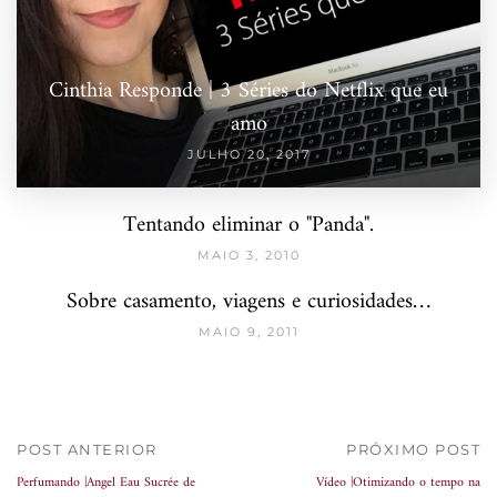
Cinthia Responde | 3 Séries do Netflix que eu
amo
JULHO 20, 2017
Tentando eliminar o "Panda".
MAIO 3, 2010
Sobre casamento, viagens e curiosidades…
MAIO 9, 2011
POST ANTERIOR
PRÓXIMO POST
Perfumando |Angel Eau Sucrée de
Vídeo |Otimizando o tempo na