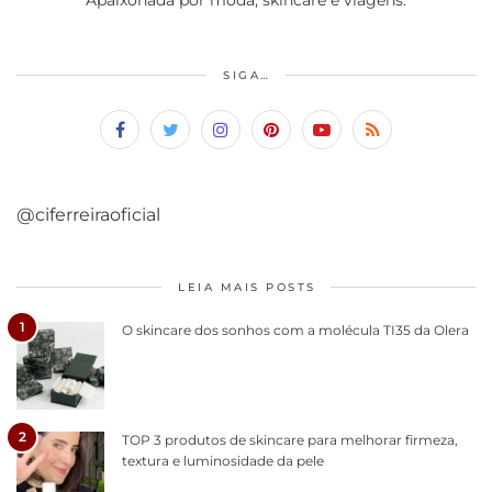
SIGA…
@ciferreiraoficial
LEIA MAIS POSTS
1
O skincare dos sonhos com a molécula TI35 da Olera
2
TOP 3 produtos de skincare para melhorar firmeza,
textura e luminosidade da pele