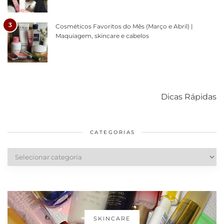
3
Cosméticos Favoritos do Mês (Março e Abril) |
Maquiagem, skincare e cabelos
Como acabar
6 fatos sobre a
Cuidados
com o mofo
bolsa Lady
diários par
Dicas Rápidas
em casa
Dior
cabelos
saudáveis
CATEGORIAS
Categorias
SKINCARE