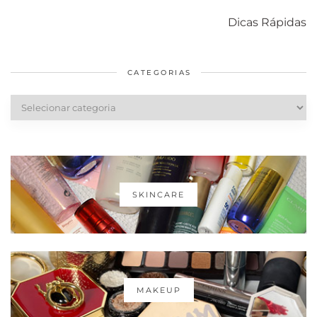
Como acabar
6 fatos sobre a
Cuidados
com o mofo
bolsa Lady
diários par
Dicas Rápidas
em casa
Dior
cabelos
saudáveis
CATEGORIAS
Categorias
SKINCARE
MAKEUP