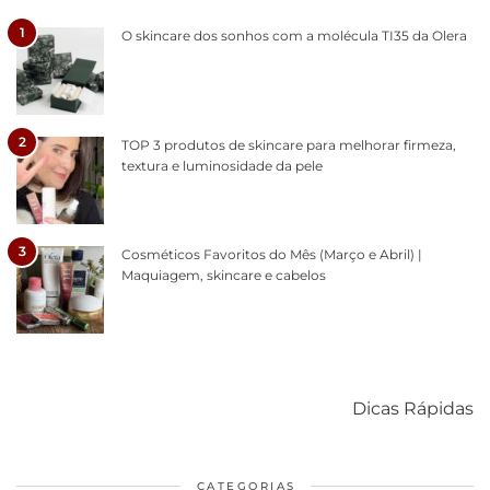
1
O skincare dos sonhos com a molécula TI35 da Olera
2
TOP 3 produtos de skincare para melhorar firmeza,
textura e luminosidade da pele
3
Cosméticos Favoritos do Mês (Março e Abril) |
Maquiagem, skincare e cabelos
Como acabar
6 fatos sobre a
Cuidados
com o mofo
bolsa Lady
diários par
Dicas Rápidas
em casa
Dior
cabelos
saudáveis
CATEGORIAS