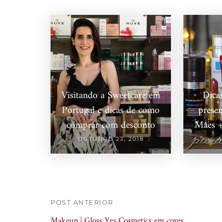
Visitando a Sweetcare em
Dica
Portugal e dicas de como
prese
comprar com desconto
Mães +
OUTUBRO 23, 2018
A
POST ANTERIOR
Makeup | Gloss Yes Cosmetics em cores