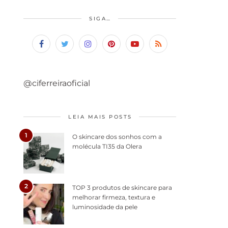
SIGA…
@ciferreiraoficial
LEIA MAIS POSTS
1
O skincare dos sonhos com a
molécula TI35 da Olera
2
TOP 3 produtos de skincare para
melhorar firmeza, textura e
luminosidade da pele