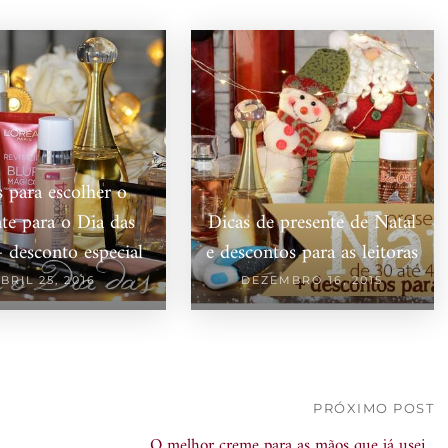
s para escolher o
nte para o Dia das
Dicas de presente de Natal
 desconto especial
e descontos para as leitoras
BRIL 25, 2016
DEZEMBRO 16, 2015
PRÓXIMO POST
O melhor creme para as mãos que já usei...