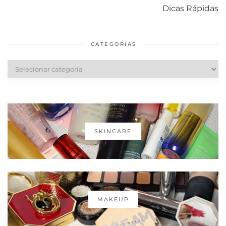
com o mofo
bolsa Lady
diários par
Dicas Rápidas
em casa
Dior
cabelos
saudáveis
CATEGORIAS
Categorias
SKINCARE
MAKEUP