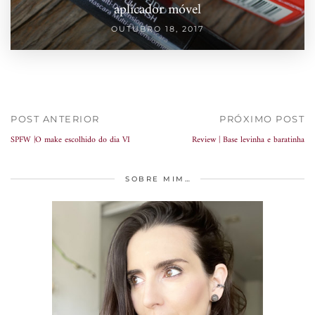
aplicador móvel
OUTUBRO 18, 2017
POST ANTERIOR
PRÓXIMO POST
SPFW |O make escolhido do dia VI
Review | Base levinha e baratinha
SOBRE MIM…