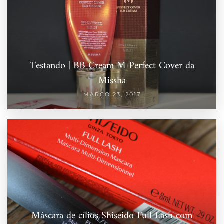
Testando | BB Cream M Perfect Cover da
Missha
MARÇO 23, 2017
Máscara de cílios Shiseido Full Lash com