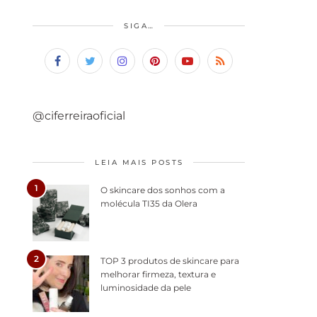
SIGA…
@ciferreiraoficial
LEIA MAIS POSTS
1
O skincare dos sonhos com a
molécula TI35 da Olera
2
TOP 3 produtos de skincare para
melhorar firmeza, textura e
luminosidade da pele