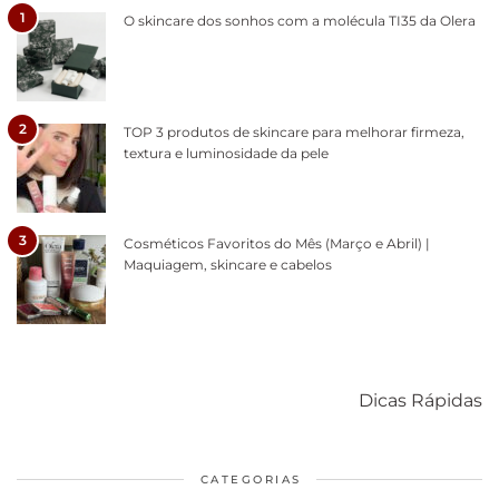
1
O skincare dos sonhos com a molécula TI35 da Olera
2
TOP 3 produtos de skincare para melhorar firmeza,
textura e luminosidade da pele
3
Cosméticos Favoritos do Mês (Março e Abril) |
Maquiagem, skincare e cabelos
Como acabar
6 fatos sobre a
Cuidados
com o mofo
bolsa Lady
diários par
Dicas Rápidas
em casa
Dior
cabelos
saudáveis
CATEGORIAS