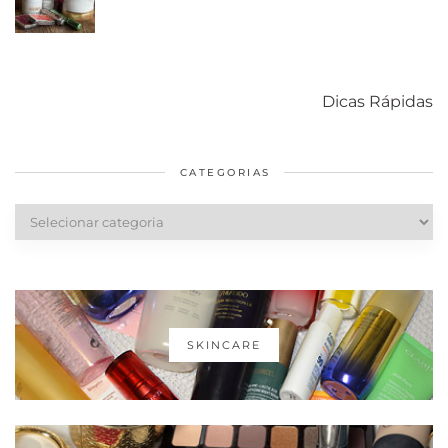
Como acabar
6 fatos sobre a
Cuidados
com o mofo
bolsa Lady
diários par
Dicas Rápidas
em casa
Dior
cabelos
saudáveis
CATEGORIAS
Categorias
SKINCARE