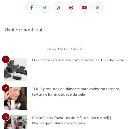
@ciferreiraoficial
LEIA MAIS POSTS
1
O skincare dos sonhos com a molécula TI35 da Olera
2
TOP 3 produtos de skincare para melhorar firmeza,
textura e luminosidade da pele
3
Cosméticos Favoritos do Mês (Março e Abril) |
Maquiagem, skincare e cabelos