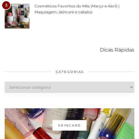
3
Cosméticos Favoritos do Mês (Março e Abril) |
Maquiagem, skincare e cabelos
Como acabar
6 fatos sobre a
Cuidados
com o mofo
bolsa Lady
diários par
Dicas Rápidas
em casa
Dior
cabelos
saudáveis
CATEGORIAS
Categorias
SKINCARE