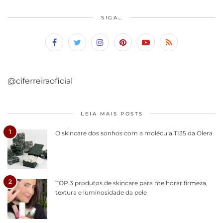
SIGA…
@ciferreiraoficial
LEIA MAIS POSTS
1
O skincare dos sonhos com a molécula TI35 da Olera
2
TOP 3 produtos de skincare para melhorar firmeza,
textura e luminosidade da pele