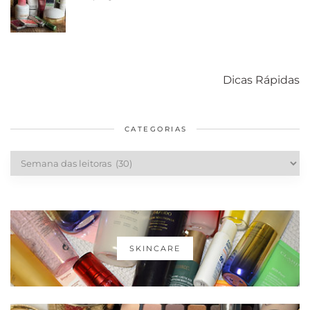
Como acabar
6 fatos sobre a
Cuidados
com o mofo
bolsa Lady
diários par
Dicas Rápidas
em casa
Dior
cabelos
saudáveis
CATEGORIAS
Categorias
SKINCARE