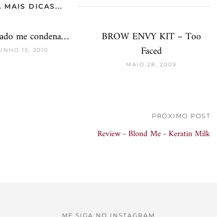
 MAIS DICAS...
sado me condena…
BROW ENVY KIT – Too
Faced
UNHO 15, 2010
MAIO 28, 2009
PRÓXIMO POST
Review - Blond Me - Keratin Milk
ME SIGA NO INSTAGRAM