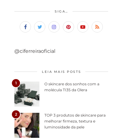
SIGA…
@ciferreiraoficial
LEIA MAIS POSTS
1
O skincare dos sonhos com a
molécula TI35 da Olera
2
TOP 3 produtos de skincare para
melhorar firmeza, textura e
luminosidade da pele