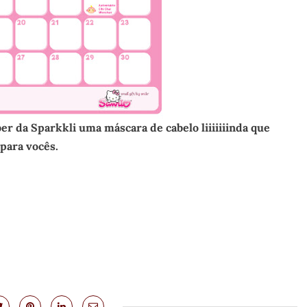
er da Sparkkli uma máscara de cabelo liiiiiiinda que
para vocês.