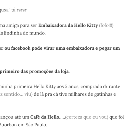
xa” tá rsrsr
ma amiga para ser
Embaixadora da Hello Kitty
(fofo!!!)
ais lindinha do mundo.
ter ou facebook pode virar uma embaixadora e pegar um
primeiro das promoções da loja.
 minha primeira Hello Kitty aos 5 anos, comprada durante
faz sentido… viu)
de lá pra cá tive milhares de gatinhas e
e lançou até um
Café da Hello.
….
(certeza que eu vou)
que foi
Buorbon em São Paulo.