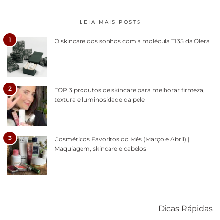
LEIA MAIS POSTS
1
O skincare dos sonhos com a molécula TI35 da Olera
2
TOP 3 produtos de skincare para melhorar firmeza,
textura e luminosidade da pele
3
Cosméticos Favoritos do Mês (Março e Abril) |
Maquiagem, skincare e cabelos
Como acabar
6 fatos sobre a
Cuidados
com o mofo
bolsa Lady
diários par
Dicas Rápidas
em casa
Dior
cabelos