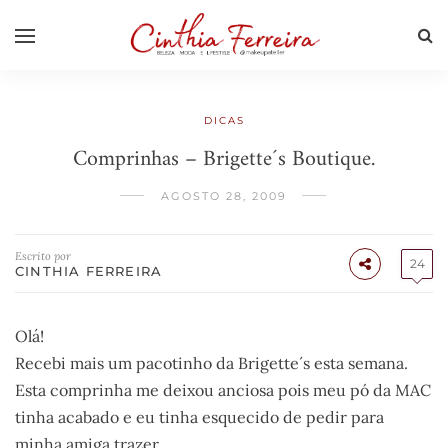
DICAS
Comprinhas – Brigette´s Boutique.
AGOSTO 28, 2009
Escrito por
24
CINTHIA FERREIRA
Olá!
Recebi mais um pacotinho da Brigette´s esta semana.
Esta comprinha me deixou anciosa pois meu pó da MAC
tinha acabado e eu tinha esquecido de pedir para
minha amiga trazer.