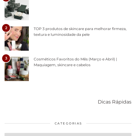
2
TOP 3 produtos de skincare para melhorar firmeza,
textura e luminosidade da pele
3
Cosméticos Favoritos do Mês (Março e Abril) |
Maquiagem, skincare e cabelos
Como acabar
6 fatos sobre a
Cuidados
com o mofo
bolsa Lady
diários par
Dicas Rápidas
em casa
Dior
cabelos
saudáveis
CATEGORIAS
Categorias