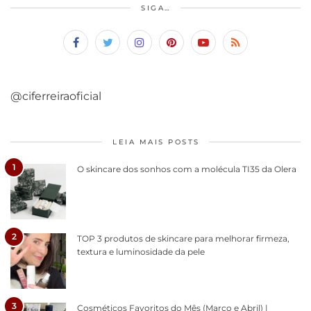
SIGA…
@ciferreiraoficial
LEIA MAIS POSTS
1
O skincare dos sonhos com a molécula TI35 da Olera
2
TOP 3 produtos de skincare para melhorar firmeza,
textura e luminosidade da pele
3
Cosméticos Favoritos do Mês (Março e Abril) |