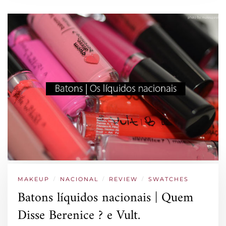
MAKEUP
/
NACIONAL
/
REVIEW
/
SWATCHES
Batons líquidos nacionais | Quem
Disse Berenice ? e Vult.