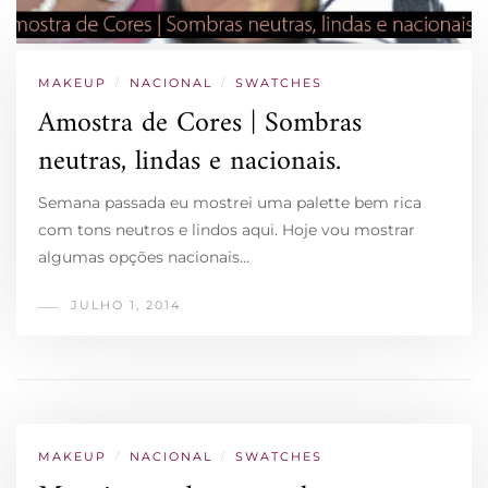
MAKEUP
/
NACIONAL
/
SWATCHES
Amostra de Cores | Sombras
neutras, lindas e nacionais.
Semana passada eu mostrei uma palette bem rica
com tons neutros e lindos aqui. Hoje vou mostrar
algumas opções nacionais…
JULHO 1, 2014
MAKEUP
/
NACIONAL
/
SWATCHES