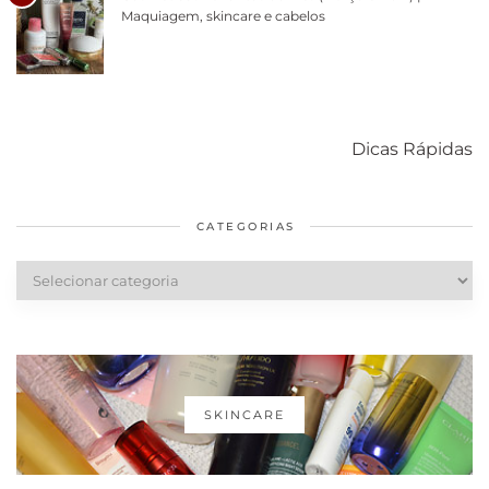
Maquiagem, skincare e cabelos
Como acabar
6 fatos sobre a
Cuidados
com o mofo
bolsa Lady
diários par
Dicas Rápidas
em casa
Dior
cabelos
saudáveis
CATEGORIAS
Categorias
SKINCARE