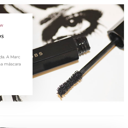
EW
bs
da. A Marc
ma máscara