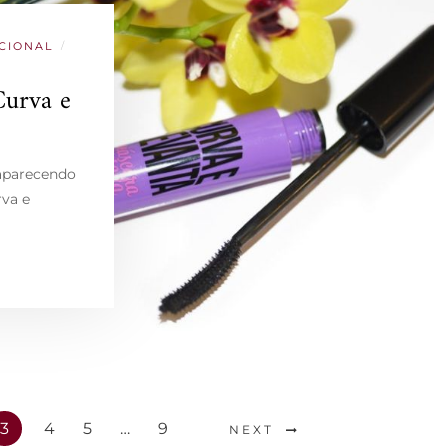
CIONAL
/
Curva e
 aparecendo
rva e
3
4
5
…
9
NEXT