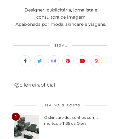
Designer, publicitária, jornalista e
consultora de imagem
Apaixonada por moda, skincare e viagens.
SIGA…
@ciferreiraoficial
LEIA MAIS POSTS
1
O skincare dos sonhos com a
molécula TI35 da Olera