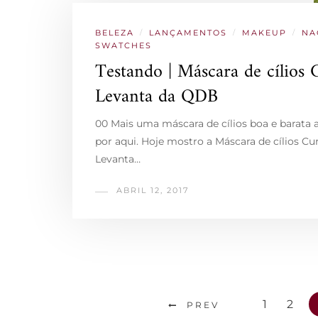
BELEZA
/
LANÇAMENTOS
/
MAKEUP
/
NA
SWATCHES
Testando | Máscara de cílios 
Levanta da QDB
00 Mais uma máscara de cílios boa e barata
por aqui. Hoje mostro a Máscara de cílios Cu
Levanta…
ABRIL 12, 2017
1
2
PREV