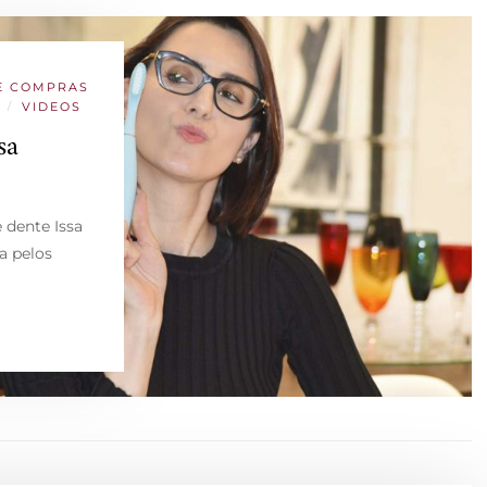
E COMPRAS
/
VIDEOS
sa
 dente Issa
a pelos