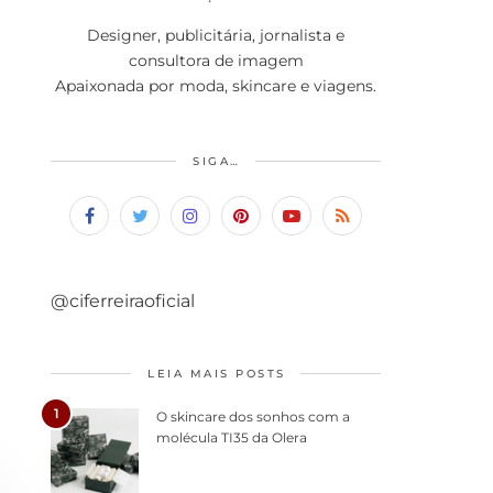
Designer, publicitária, jornalista e
consultora de imagem
Apaixonada por moda, skincare e viagens.
SIGA…
@ciferreiraoficial
LEIA MAIS POSTS
1
O skincare dos sonhos com a
molécula TI35 da Olera