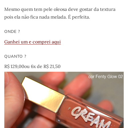
Mesmo quem tem pele oleosa deve gostar da textura
pois ela não fica nada melada. É perfeita.
ONDE ?
Ganhei um e comprei aqui
QUANTO ?
R$ 129,00
ou 6x de R$ 21,50