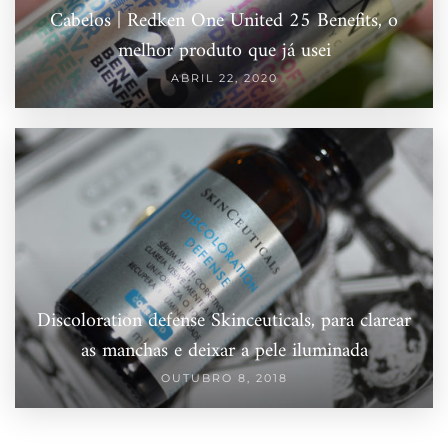
Cabelos | Redken One United 25 Benefits, o
melhor produto que já usei
ABRIL 22, 2020
Discoloration defense Skinceuticals, para clarear
as manchas e deixar a pele iluminada
OUTUBRO 8, 2018