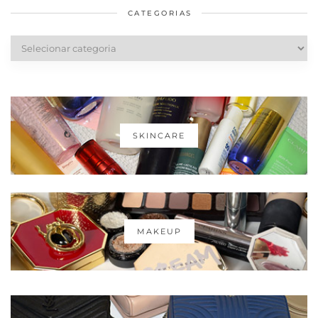
CATEGORIAS
Categorias
SKINCARE
MAKEUP