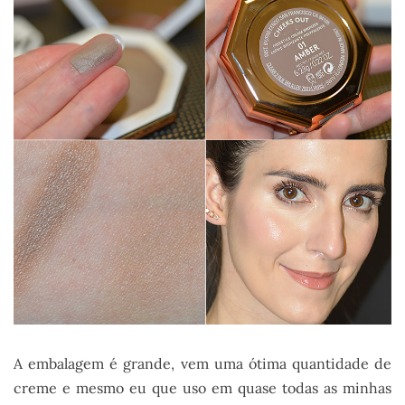
A embalagem é grande, vem uma ótima quantidade de
creme e mesmo eu que uso em quase todas as minhas