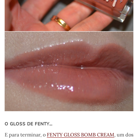
O GLOSS DE FENTY…
E para terminar, o
FENTY GLOSS BOMB CREAM
, um dos