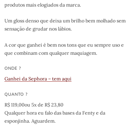
produtos mais elogiados da marca.
Um gloss denso que deixa um brilho bem molhado sem
sensação de grudar nos lábios.
A cor que ganhei é bem nos tons que eu sempre uso e
que combinam com qualquer maquiagem.
ONDE ?
Ganhei da Sephora – tem aqui
QUANTO ?
R$ 119,00
ou 5x de R$ 23,80
Qualquer hora eu falo das bases da Fenty e da
esponjinha. Aguardem.