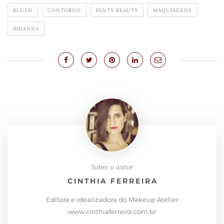
BLUSH
CONTORNO
FENTY BEAUTY
MAQUIAGENS
RIHANNA
Sobre o autor
CINTHIA FERREIRA
Editora e idealizadora do Makeup Atelier
www.cinthiaferreira.com.br