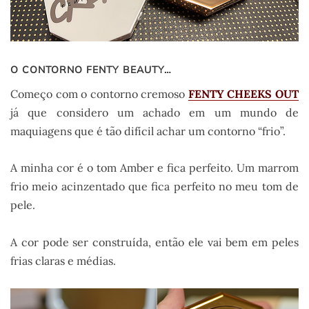
O CONTORNO FENTY BEAUTY…
Começo com o contorno cremoso
FENTY CHEEKS OUT
já que considero um achado em um mundo de
maquiagens que é tão difícil achar um contorno “frio”.
A minha cor é o tom Amber e fica perfeito. Um marrom
frio meio acinzentado que fica perfeito no meu tom de
pele.
A cor pode ser construída, então ele vai bem em peles
frias claras e médias.