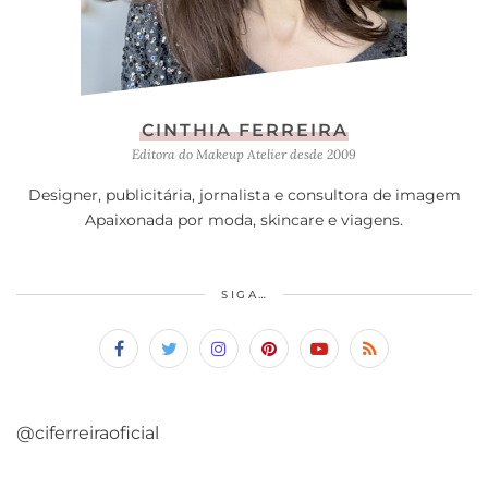
CINTHIA FERREIRA
Editora do Makeup Atelier desde 2009
Designer, publicitária, jornalista e consultora de imagem
Apaixonada por moda, skincare e viagens.
SIGA…
@ciferreiraoficial