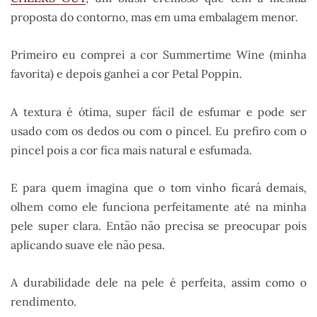
proposta do contorno, mas em uma embalagem menor.
Primeiro eu comprei a cor Summertime Wine (minha
favorita) e depois ganhei a cor Petal Poppin.
A textura é ótima, super fácil de esfumar e pode ser
usado com os dedos ou com o pincel. Eu prefiro com o
pincel pois a cor fica mais natural e esfumada.
E para quem imagina que o tom vinho ficará demais,
olhem como ele funciona perfeitamente até na minha
pele super clara. Então não precisa se preocupar pois
aplicando suave ele não pesa.
A durabilidade dele na pele é perfeita, assim como o
rendimento.