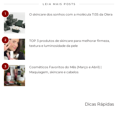
LEIA MAIS POSTS
1
O skincare dos sonhos com a molécula TI35 da Olera
2
TOP 3 produtos de skincare para melhorar firmeza,
textura e luminosidade da pele
3
Cosméticos Favoritos do Mês (Março e Abril) |
Maquiagem, skincare e cabelos
Como acabar
6 fatos sobre a
Cuidados
com o mofo
bolsa Lady
diários par
Dicas Rápidas
em casa
Dior
cabelos
saudáveis