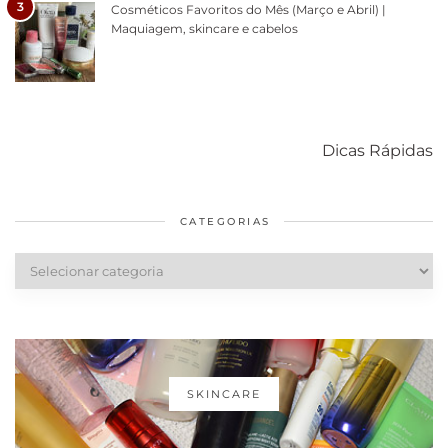
3
Cosméticos Favoritos do Mês (Março e Abril) |
Maquiagem, skincare e cabelos
Como acabar
6 fatos sobre a
Cuidados
com o mofo
bolsa Lady
diários par
Dicas Rápidas
em casa
Dior
cabelos
saudáveis
CATEGORIAS
Categorias
SKINCARE