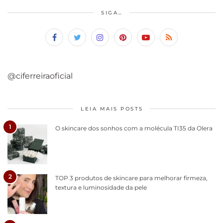
SIGA…
@ciferreiraoficial
LEIA MAIS POSTS
1
O skincare dos sonhos com a molécula TI35 da Olera
2
TOP 3 produtos de skincare para melhorar firmeza,
textura e luminosidade da pele