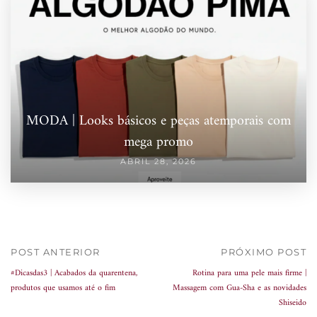
MODA | Looks básicos e peças atemporais com
mega promo
ABRIL 28, 2026
POST ANTERIOR
PRÓXIMO POST
#Dicasdas3 | Acabados da quarentena,
Rotina para uma pele mais firme |
produtos que usamos até o fim
Massagem com Gua-Sha e as novidades
Shiseido