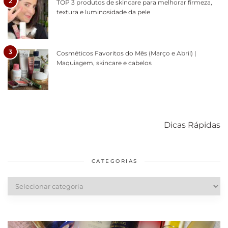
2
TOP 3 produtos de skincare para melhorar firmeza,
textura e luminosidade da pele
3
Cosméticos Favoritos do Mês (Março e Abril) |
Maquiagem, skincare e cabelos
Como acabar
6 fatos sobre a
Cuidados
com o mofo
bolsa Lady
diários par
Dicas Rápidas
em casa
Dior
cabelos
saudáveis
CATEGORIAS
Categorias