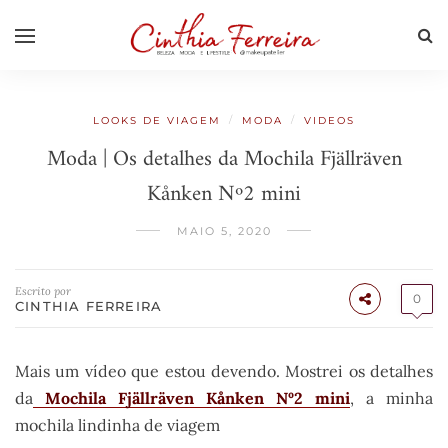
/
/
LOOKS DE VIAGEM
MODA
VIDEOS
Moda | Os detalhes da Mochila Fjällräven
Kånken Nº2 mini
MAIO 5, 2020
Escrito por
0
CINTHIA FERREIRA
Mais um vídeo que estou devendo. Mostrei os detalhes
da
Mochila Fjällräven Kånken Nº2 mini
, a minha
mochila lindinha de viagem