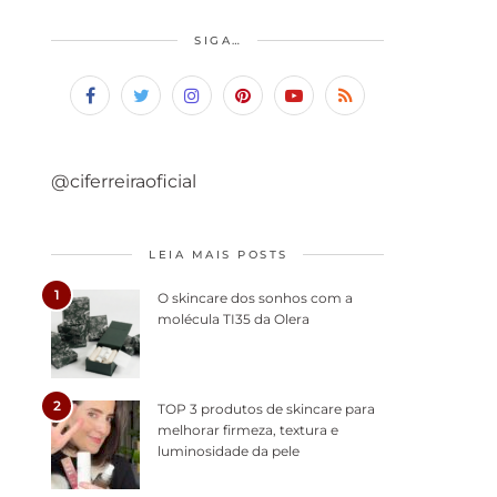
SIGA…
@ciferreiraoficial
LEIA MAIS POSTS
1
O skincare dos sonhos com a
molécula TI35 da Olera
2
TOP 3 produtos de skincare para
melhorar firmeza, textura e
luminosidade da pele