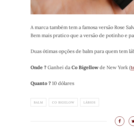
A marca também tem a famosa versão Rose Salv
Bem mais pratico que a versão de potinho e p
Duas ótimas opções de balm para quem tem láb
Onde ?
Ganhei da
Co Bigellow
de New York (
t
Quanto ?
10 dólares
BALM
CO BIGELOW
LÁBIOS