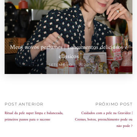
Meus novos perfumes | Lançamentos deliciosos e
clássicos
SETEMBRO 1, 2020
POST ANTERIOR
PRÓXIMO POST
Ritual da pele super limpa e balanceada,
Cuidados com a pele na Gravidez |
primeiros passos para o sucesso
Cremes, botox, preenchimento pode ou
não pode ?