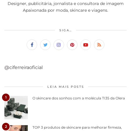
Designer, publicitária, jornalista e consultora de imagem
Apaixonada por moda, skincare e viagens.
SIGA…
@ciferreiraoficial
LEIA MAIS POSTS
1
O skincare dos sonhos com a molécula TI35 da Olera
2
TOP 3 produtos de skincare para melhorar firmeza,