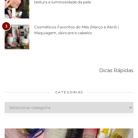
textura e luminosidade da pele
3
Cosméticos Favoritos do Mês (Março e Abril) |
Maquiagem, skincare e cabelos
Como acabar
6 fatos sobre a
Cuidados
com o mofo
bolsa Lady
diários par
Dicas Rápidas
em casa
Dior
cabelos
saudáveis
CATEGORIAS
Categorias