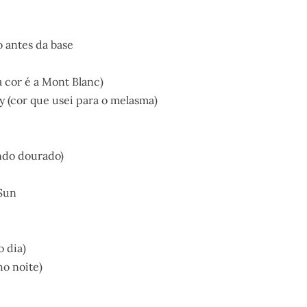
o antes da base
a cor é a Mont Blanc)
 (cor que usei para o melasma)
ndo dourado)
Sun
o dia)
ho noite)