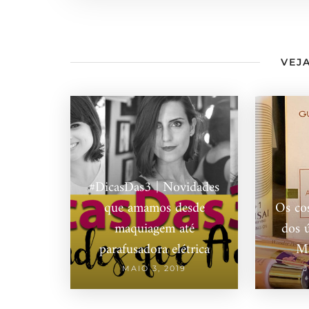
VEJA
#DicasDas3 | Novidades
que amamos desde
Os cos
maquiagem até
dos 
parafusadora elétrica
Ma
MAIO 3, 2019