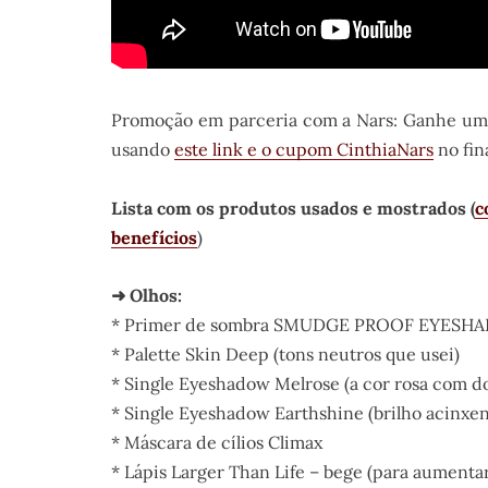
Promoção em parceria com a Nars: Ganhe uma m
usando
este link e o cupom CinthiaNars
no fin
Lista com os produtos usados e mostrados (
c
benefícios
)
➜ Olhos:
* Primer de sombra SMUDGE PROOF EYESH
* Palette Skin Deep (tons neutros que usei)
* Single Eyeshadow Melrose (a cor rosa com d
* Single Eyeshadow Earthshine (brilho acinxe
* Máscara de cílios Climax
* Lápis Larger Than Life – bege (para aumentar