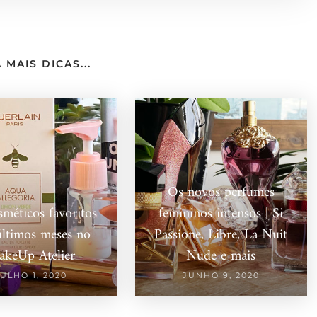
 MAIS DICAS...
Os novos perfumes
méticos favoritos
femininos intensos | Si
últimos meses no
Passione, Libre, La Nuit
keUp Atelier
Nude e mais
JULHO 1, 2020
JUNHO 9, 2020