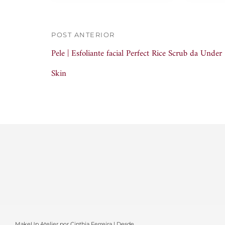
POST ANTERIOR
Pele | Esfoliante facial Perfect Rice Scrub da Under
Skin
MakeUp Atelier por Cinthia Ferreira | Desde