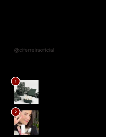
SIGA…
@ciferreiraoficial
LEIA MAIS POSTS
1
O skincare dos sonhos com a
molécula TI35 da Olera
2
TOP 3 produtos de skincare para
melhorar firmeza, textura e
luminosidade da pele