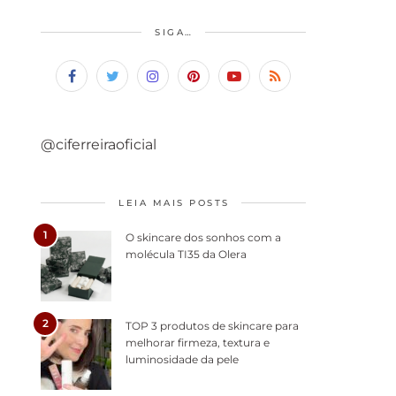
SIGA…
@ciferreiraoficial
LEIA MAIS POSTS
1
O skincare dos sonhos com a
molécula TI35 da Olera
2
TOP 3 produtos de skincare para
melhorar firmeza, textura e
luminosidade da pele