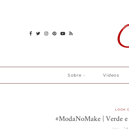
Sobre
Videos
LOOK 
#ModaNoMake | Verde e a
JA