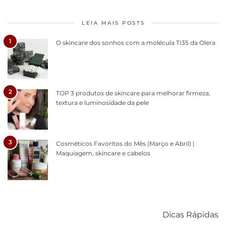
LEIA MAIS POSTS
1
O skincare dos sonhos com a molécula TI35 da Olera
2
TOP 3 produtos de skincare para melhorar firmeza,
textura e luminosidade da pele
3
Cosméticos Favoritos do Mês (Março e Abril) |
Maquiagem, skincare e cabelos
Como acabar
6 fatos sobre a
Cuidados
com o mofo
bolsa Lady
diários par
Dicas Rápidas
em casa
Dior
cabelos