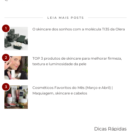
LEIA MAIS POSTS
1
O skincare dos sonhos com a molécula TI35 da Olera
2
TOP 3 produtos de skincare para melhorar firmeza,
textura e luminosidade da pele
3
Cosméticos Favoritos do Mês (Março e Abril) |
Maquiagem, skincare e cabelos
Como acabar
6 fatos sobre a
Cuidados
com o mofo
bolsa Lady
diários par
Dicas Rápidas