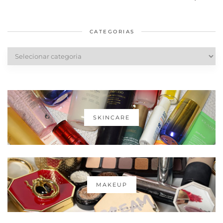
em casa
Dior
cabelos
saudáveis
CATEGORIAS
Categorias
SKINCARE
MAKEUP