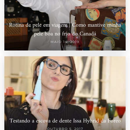
Rotina de pele em viagem | Como mantive minha
pele boa no frio do Canadá
MAIO 14, 2019
Testando a escova de dente Issa Hybrid da Foreo
OUTUBRO 5, 2017