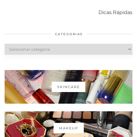
Como acabar
6 fatos sobre a
Cuidados
com o mofo
bolsa Lady
diários par
Dicas Rápidas
em casa
Dior
cabelos
saudáveis
CATEGORIAS
Categorias
SKINCARE
MAKEUP