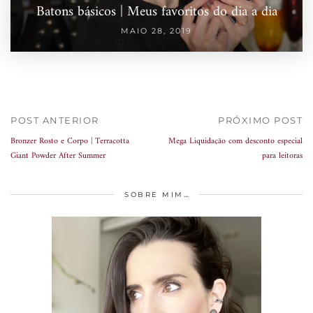
Batons básicos | Meus favoritos do dia a dia
MAIO 28, 2019
POST ANTERIOR
PRÓXIMO POST
Bronzer Rosto e Corpo | Terracotta
Mega Liquidação com desconto especial
Giant Powder After Summer
para leitoras
SOBRE MIM…