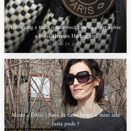
Unboxing e tudo o que você precisa saber sobre
a bolsa Hermès Herbag zip
JULHO 27, 2023
Moda e Estlio | Bota de cano longo + mini saia
justa pode ?