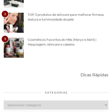
2
TOP 3 produtos de skincare para melhorar firmeza,
textura e luminosidade da pele
3
Cosméticos Favoritos do Mês (Março e Abril) |
Maquiagem, skincare e cabelos
Como acabar
6 fatos sobre a
Cuidados
com o mofo
bolsa Lady
diários par
Dicas Rápidas
em casa
Dior
cabelos
saudáveis
CATEGORIAS
Categorias