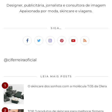
Designer, publicitária, jornalista e consultora de imagem
Apaixonada por moda, skincare e viagens.
SIGA…
@ciferreiraoficial
LEIA MAIS POSTS
1
O skincare dos sonhos com a molécula TI35 da Olera
2
TOP 3 produtos de skincare para melhorar firmeza,