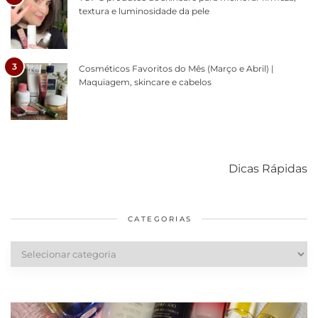
textura e luminosidade da pele
3
Cosméticos Favoritos do Mês (Março e Abril) |
Maquiagem, skincare e cabelos
Como acabar
6 fatos sobre a
Cuidados
com o mofo
bolsa Lady
diários par
Dicas Rápidas
em casa
Dior
cabelos
saudáveis
CATEGORIAS
Categorias