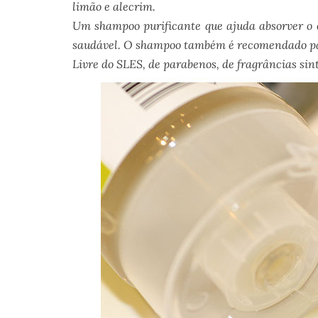
limão
e
alecrim
.
Um shampoo
purificante
que ajuda absorver
o 
saudável.
O
s
hampoo
também é recomendado
p
Livre do
SLES
,
de
parabenos,
de
fragrâncias sin