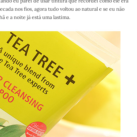
ando eu parei de usar tintura que recordei como ele era
ecada nos fios, agora tudo voltou ao natural e se eu não
ã e a noite já está uma lastima.