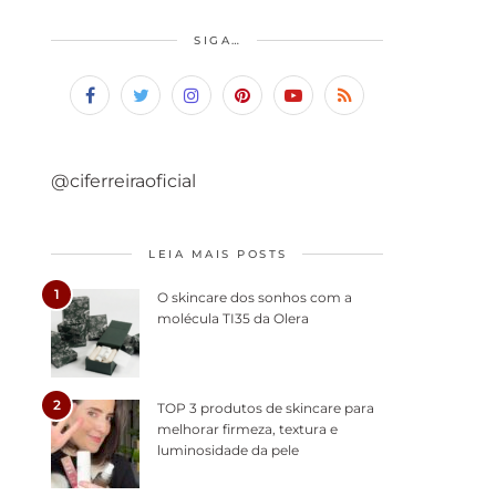
SIGA…
@ciferreiraoficial
LEIA MAIS POSTS
1
O skincare dos sonhos com a
molécula TI35 da Olera
2
TOP 3 produtos de skincare para
melhorar firmeza, textura e
luminosidade da pele