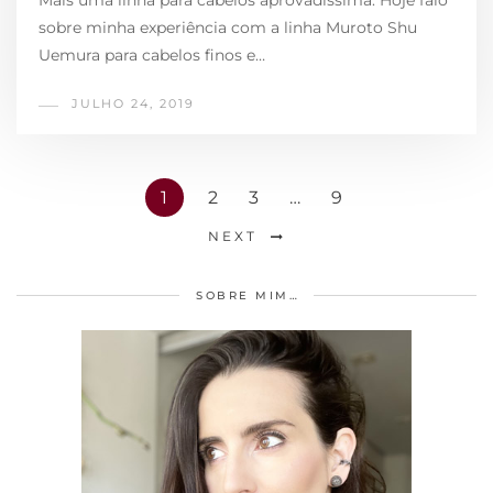
sobre minha experiência com a linha Muroto Shu
Uemura para cabelos finos e…
JULHO 24, 2019
1
2
3
…
9
NEXT
SOBRE MIM…