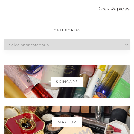
com o mofo
bolsa Lady
diários par
Dicas Rápidas
em casa
Dior
cabelos
saudáveis
CATEGORIAS
Categorias
SKINCARE
MAKEUP