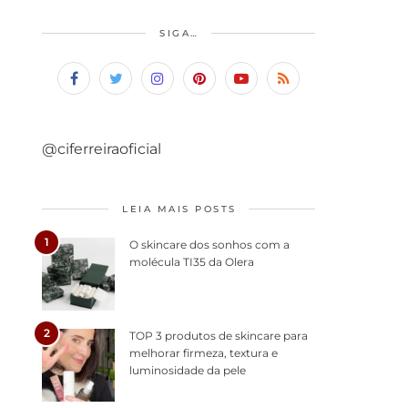
SIGA…
@ciferreiraoficial
LEIA MAIS POSTS
1
O skincare dos sonhos com a
molécula TI35 da Olera
2
TOP 3 produtos de skincare para
melhorar firmeza, textura e
luminosidade da pele