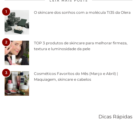
LEIA MAIS POSTS
1
O skincare dos sonhos com a molécula TI35 da Olera
2
TOP 3 produtos de skincare para melhorar firmeza,
textura e luminosidade da pele
3
Cosméticos Favoritos do Mês (Março e Abril) |
Maquiagem, skincare e cabelos
Como acabar
6 fatos sobre a
Cuidados
com o mofo
bolsa Lady
diários par
Dicas Rápidas
em casa
Dior
cabelos
saudáveis