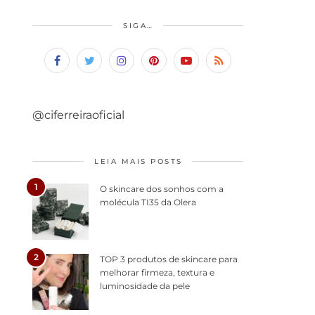
SIGA…
@ciferreiraoficial
LEIA MAIS POSTS
1
O skincare dos sonhos com a
molécula TI35 da Olera
2
TOP 3 produtos de skincare para
melhorar firmeza, textura e
luminosidade da pele