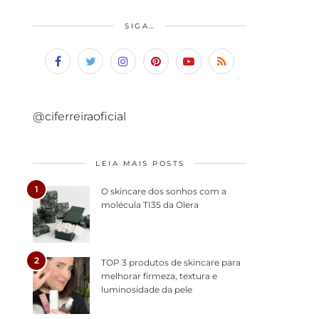
SIGA…
@ciferreiraoficial
LEIA MAIS POSTS
1
O skincare dos sonhos com a
molécula TI35 da Olera
2
TOP 3 produtos de skincare para
melhorar firmeza, textura e
luminosidade da pele