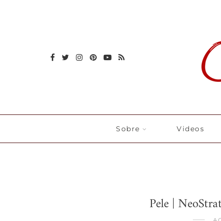
Sobre
Videos
Pele | NeoStra
AG