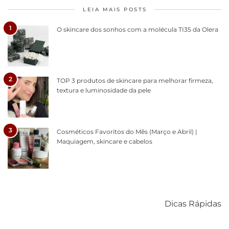
LEIA MAIS POSTS
1
O skincare dos sonhos com a molécula TI35 da Olera
2
TOP 3 produtos de skincare para melhorar firmeza,
textura e luminosidade da pele
3
Cosméticos Favoritos do Mês (Março e Abril) |
Maquiagem, skincare e cabelos
Como acabar
6 fatos sobre a
Cuidados
com o mofo
bolsa Lady
diários par
Dicas Rápidas
em casa
Dior
cabelos
saudáveis