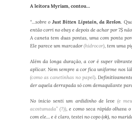
A leitora Myriam
, contou…
“…sobre o
Just Bitten Lipstain, da Revlon
. Qu
então corri no ebay e depois de achar por 7$ não 
A caneta tem duas pontas, uma com ponta por
Ele parece um marcador
(hidrocor)
, tem uma p
Além da longa duração, a cor é super vibran
aplicar. Nem sempre a cor fica uniforme nos lá
(como as canetinhas no papel)
. Definitivament
der aquela derrapada só com demaquilante para
No inicio senti um ardidinho de leve
(e meu
acostumada” (?))
, e como seca rápido olhava 
com ele… e é claro, testei no copo (ok), no mari