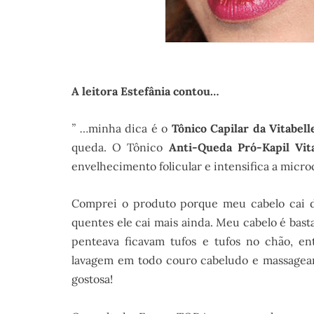
A leitora
Estefânia contou
…
” …
minha dica é o
Tônico Capilar da Vitabell
queda. O Tônico
Anti-Queda Pró-Kapil Vita
envelhecimento folicular e intensifica a micr
Comprei o produto porque meu cabelo cai d
quentes ele cai mais ainda. Meu cabelo é bas
penteava ficavam tufos e tufos no chão, ent
lavagem em todo couro cabeludo e massagear 
gostosa!