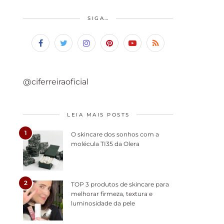
SIGA…
@ciferreiraoficial
LEIA MAIS POSTS
1
O skincare dos sonhos com a
molécula TI35 da Olera
2
TOP 3 produtos de skincare para
melhorar firmeza, textura e
luminosidade da pele