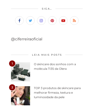
SIGA…
@ciferreiraoficial
LEIA MAIS POSTS
1
O skincare dos sonhos com a
molécula TI35 da Olera
2
TOP 3 produtos de skincare para
melhorar firmeza, textura e
luminosidade da pele