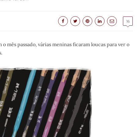
16
 mês passado, várias meninas ficaram loucas para ver o
s.