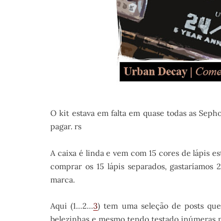
O kit estava em falta em quase todas as Seph
pagar. rs
A caixa é linda e vem com 15 cores de lápis
comprar os 15 lápis separados, gastaríamos 
marca.
Aqui (1…2…
3
) tem uma seleção de posts que 
belezinhas e mesmo tendo testado inúmeras m