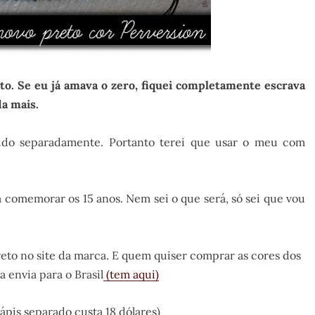
o. Se eu já amava o zero, fiquei completamente escrava
da mais.
dido separadamente. Portanto terei que usar o meu com
a comemorar os 15 anos. Nem sei o que será, só sei que vou
o no site da marca. E quem quiser comprar as cores dos
a envia para o Brasil
(tem aqui)
ápis separado custa 18 dólares)