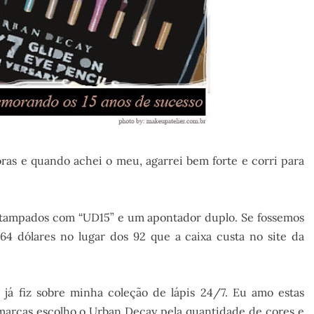
oras e quando achei o meu, agarrei bem forte e corri para
 estampados com “UD15” e um apontador duplo. Se fossemos
264 dólares no lugar dos 92 que a caixa custa no site da
já fiz sobre minha coleção de lápis 24/7. Eu amo estas
arcas escolho o Urban Decay pela quantidade de cores e