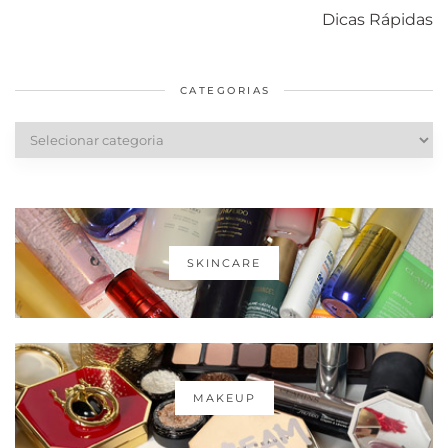
com o mofo
bolsa Lady
diários par
Dicas Rápidas
em casa
Dior
cabelos
saudáveis
CATEGORIAS
Categorias
SKINCARE
MAKEUP