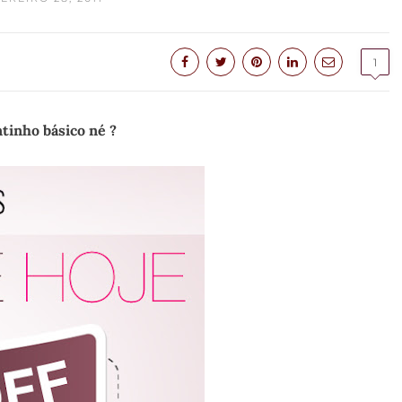
1
inho básico né ?