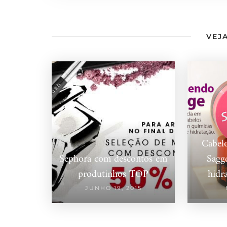
VEJA
Cabel
Sephora com descontos em
Sagge
produtinhos TOP
hidr
JUNHO 19, 2015