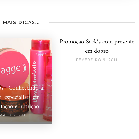
 MAIS DICAS...
Promoção Sack’s com presente
em dobro
FEVEREIRO 9, 2011
os | Conhecendo a
, especialista em
atação e nutrição
MAIO 6, 2015