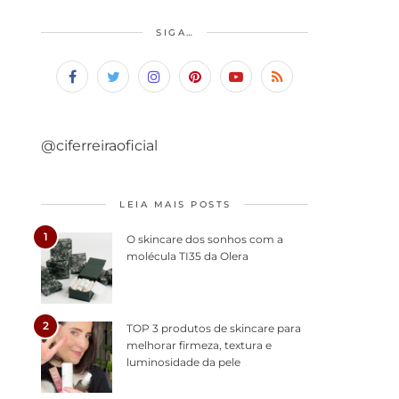
SIGA…
@ciferreiraoficial
LEIA MAIS POSTS
1
O skincare dos sonhos com a
molécula TI35 da Olera
2
TOP 3 produtos de skincare para
melhorar firmeza, textura e
luminosidade da pele